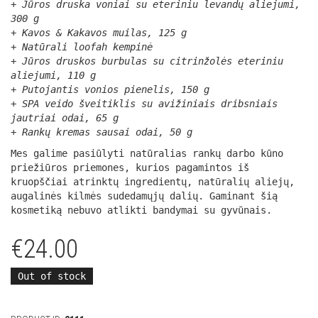
+ Jūros druska voniai su eteriniu levandų aliejumi,
300 g
+ Kavos & Kakavos muilas, 125 g
+ Natūrali loofah kempinė
+ Jūros druskos burbulas su citrinžolės eteriniu
aliejumi, 110 g
+ Putojantis vonios pienelis, 150 g
+ SPA veido šveitiklis su avižiniais dribsniais
jautriai odai, 65 g
+ Rankų kremas sausai odai, 50 g
Mes galime pasiūlyti natūralias rankų darbo kūno
priežiūros priemones, kurios pagamintos iš
kruopščiai atrinktų ingredientų, natūralių aliejų,
augalinės kilmės sudedamųjų dalių. Gaminant šią
kosmetiką nebuvo atlikti bandymai su gyvūnais.
€
24.00
Out of stock