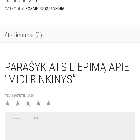
PRODUCT ID:
2111
CATEGORY:
KOSMETIKOS RINKINIAI
.
Atsiliepimai (0)
PARAŠYK ATSILIEPIMĄ APIE
“MIDI RINKINYS”
TAVO ĮVERTINIMAS
1
2
3
4
5