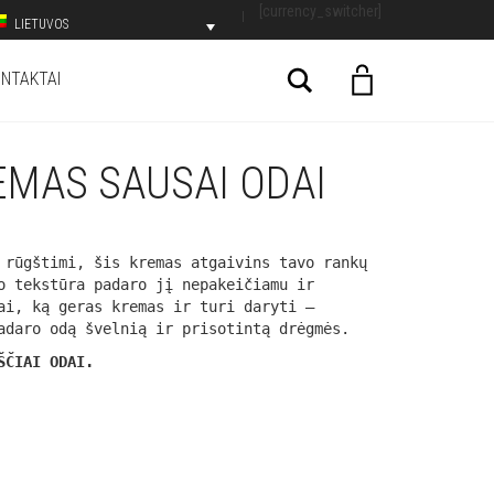
[currency_switcher]
LIETUVOS
Search
NTAKTAI
MAS SAUSAI ODAI
 rūgštimi, šis kremas atgaivins tavo rankų
o tekstūra padaro jį nepakeičiamu ir
ai, ką geras kremas ir turi daryti –
adaro odą švelnią ir prisotintą drėgmės.
ŠČIAI ODAI.