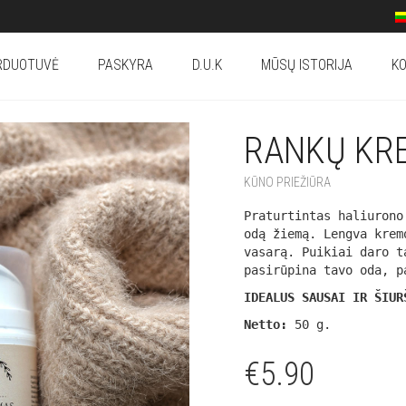
RDUOTUVĖ
PASKYRA
D.U.K
MŪSŲ ISTORIJA
KO
RANKŲ KRE
KŪNO PRIEŽIŪRA
Praturtintas haliurono
odą žiemą. Lengva krem
vasarą. Puikiai daro t
pasirūpina tavo oda, p
IDEALUS SAUSAI IR ŠIUR
Netto:
50 g.
€
5.90