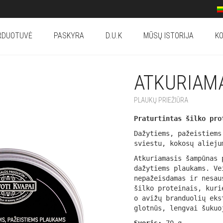
RDUOTUVĖ
PASKYRA
D.U.K
MŪSŲ ISTORIJA
KO
ATKURIAM
PLAUKŲ PRIEŽIŪRA
Praturtintas šilko pro
Dažytiems, pažeistiems
sviestu, kokosų alieju
Atkuriamasis šampūnas 
dažytiems plaukams. Ve
nepažeisdamas ir nesau
šilko proteinais, kuri
o avižų branduolių eks
glotnūs, lengvai šukuo
Svoris:
70 g