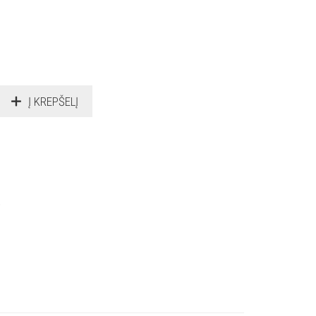
Į KREPŠELĮ
.