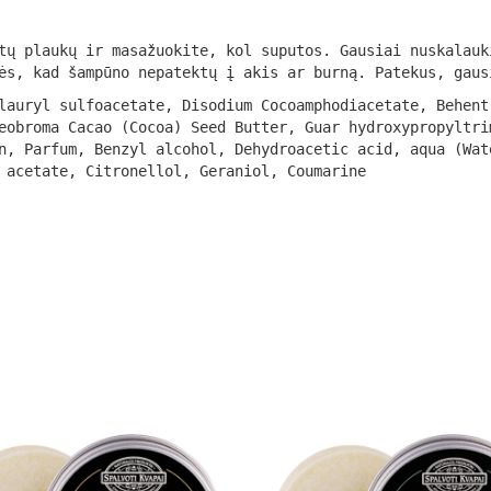
ų plaukų ir masažuokite, kol suputos. Gausiai nuskalauk
ės, kad šampūno nepatektų į akis ar burną. Patekus, gaus
lauryl sulfoacetate, Disodium Cocoamphodiacetate, Behent
eobroma Cacao (Cocoa) Seed Butter, Guar hydroxypropyltri
n, Parfum, Benzyl alcohol, Dehydroacetic acid, aqua (Wat
 acetate, Citronellol, Geraniol, Coumarine