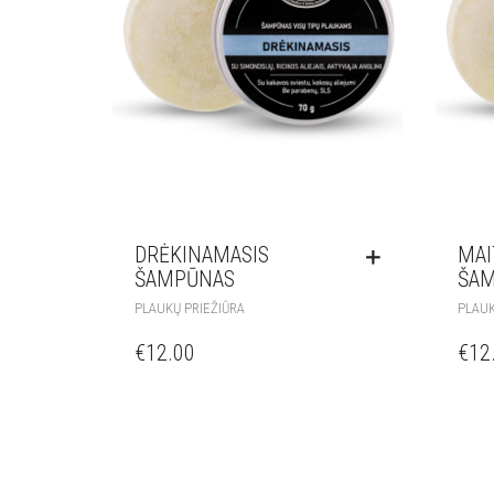
DRĖKINAMASIS
MAI
ŠAMPŪNAS
ŠA
PLAUKŲ PRIEŽIŪRA
PLAUK
€
12.00
€
12