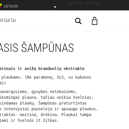
[currency_switcher]
LIETUVOS
Search
NTAKTAI
ASIS ŠAMPŪNAS
teinais ir avižų branduolių ekstraktu
 plaukams
.
(Be parabenų, SLS, su kakavos
mi)
pavargusiems, gyvybės netekusiems,
iksmingai plauna, tačiau veikia švelniai,
sindamas plaukų. Šampūnas praturtintas
e intensyviai puoselėja ir apsaugo plaukus,
traktas- maitina, drėkina. Plaukai tampa
jami ir švelnūs it šilkas.