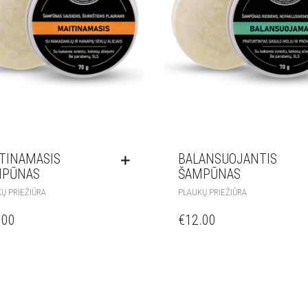
TINAMASIS
BALANSUOJANTIS
MPŪNAS
ŠAMPŪNAS
Ų PRIEŽIŪRA
PLAUKŲ PRIEŽIŪRA
.00
€
12.00