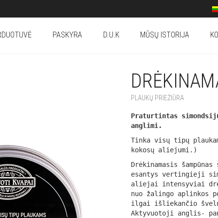
RDUOTUVĖ
PASKYRA
D.U.K
MŪSŲ ISTORIJA
KO
DRĖKINAM
PLAUKŲ PRIEŽIŪRA
Praturtintas simondsij
anglimi.
Tinka visų tipų plauka
kokosų aliejumi.)
Drėkinamasis šampūnas 
esantys vertingieji si
aliejai intensyviai dr
nuo žalingo aplinkos p
ilgai išliekančio švel
Aktyvuotoji anglis- pa