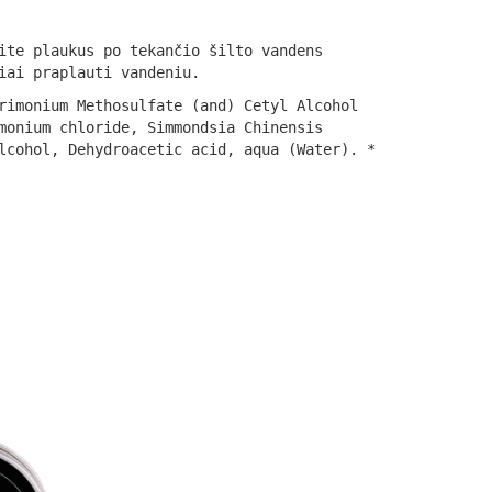
ite plaukus po tekančio šilto vandens
iai praplauti vandeniu.
rimonium Methosulfate (and) Cetyl Alcohol
monium chloride, Simmondsia Chinensis
lcohol, Dehydroacetic acid, aqua (Water). *