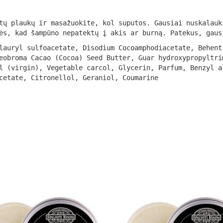
ų plaukų ir masažuokite, kol suputos. Gausiai nuskalauk
ės, kad šampūno nepatektų į akis ar burną. Patekus, gaus
lauryl sulfoacetate, Disodium Cocoamphodiacetate, Behent
eobroma Cacao (Cocoa) Seed Butter, Guar hydroxypropyltri
l (virgin), Vegetable carcol, Glycerin, Parfum, Benzyl a
cetate, Citronellol, Geraniol, Coumarine