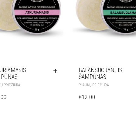
URIAMASIS
BALANSUOJANTIS
MPŪNAS
ŠAMPŪNAS
Ų PRIEŽIŪRA
PLAUKŲ PRIEŽIŪRA
.00
€
12.00