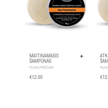
MAITINAMASIS
ATK
ŠAMPŪNAS
ŠA
PLAUKŲ PRIEŽIŪRA
PLAUK
€
12.00
€
12