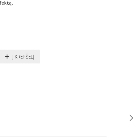
fektą.
Į KREPŠELĮ
.