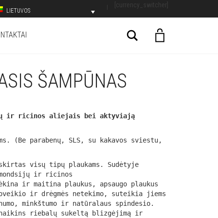
[currency_switcher]
LIETUVOS
Search
NTAKTAI
ASIS ŠAMPŪNAS
ų ir ricinos aliejais bei aktyviają
ms. (Be parabenų, SLS, su kakavos sviestu,
skirtas visų tipų plaukams. Sudėtyje
mondsijų ir ricinos
ėkina ir maitina plaukus, apsaugo plaukus
oveikio ir drėgmės netekimo, suteikia jiems
numo, minkštumo ir natūralaus spindesio.
naikins riebalų sukeltą blizgėjimą ir